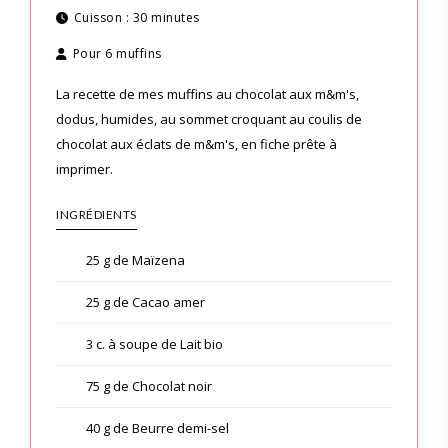
Cuisson :
30 minutes
Pour
6 muffins
La recette de mes muffins au chocolat aux m&m's,
dodus, humides, au sommet croquant au coulis de
chocolat aux éclats de m&m's, en fiche prête à
imprimer.
INGRÉDIENTS
25 g de Maïzena
25 g de Cacao amer
3 c. à soupe de Lait bio
75 g de Chocolat noir
40 g de Beurre demi-sel