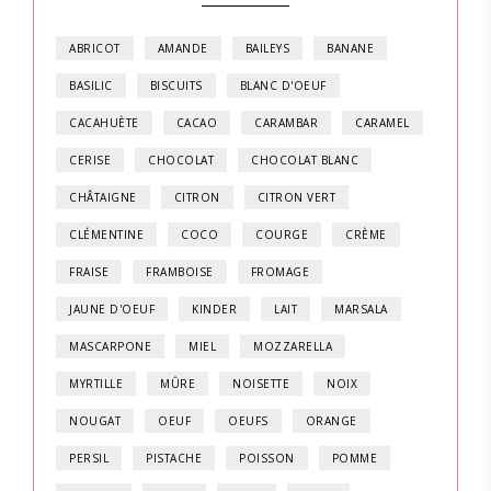
ABRICOT
AMANDE
BAILEYS
BANANE
BASILIC
BISCUITS
BLANC D'OEUF
CACAHUÈTE
CACAO
CARAMBAR
CARAMEL
CERISE
CHOCOLAT
CHOCOLAT BLANC
CHÂTAIGNE
CITRON
CITRON VERT
CLÉMENTINE
COCO
COURGE
CRÈME
FRAISE
FRAMBOISE
FROMAGE
JAUNE D'OEUF
KINDER
LAIT
MARSALA
MASCARPONE
MIEL
MOZZARELLA
MYRTILLE
MÛRE
NOISETTE
NOIX
NOUGAT
OEUF
OEUFS
ORANGE
PERSIL
PISTACHE
POISSON
POMME