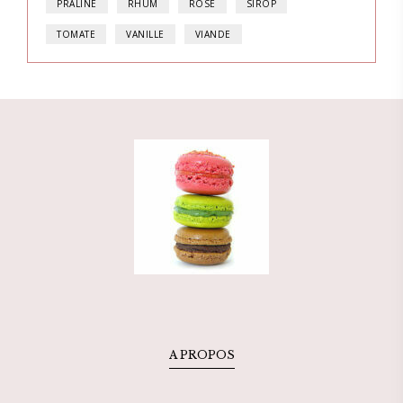
PRALINE
RHUM
ROSE
SIROP
TOMATE
VANILLE
VIANDE
A PROPOS