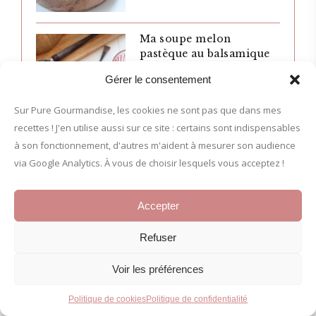
Ma soupe melon
pastèque au balsamique
8 juillet 2026
Gérer le consentement
Sur Pure Gourmandise, les cookies ne sont pas que dans mes
recettes ! J'en utilise aussi sur ce site : certains sont indispensables
à son fonctionnement, d'autres m'aident à mesurer son audience
via Google Analytics. À vous de choisir lesquels vous acceptez !
Accepter
DERNIÈRES ASTUCES
Refuser
{Astuce} Leçon pour
Voir les préférences
réussir les cookies
12 avril 2025
Politique de cookies
Politique de confidentialité