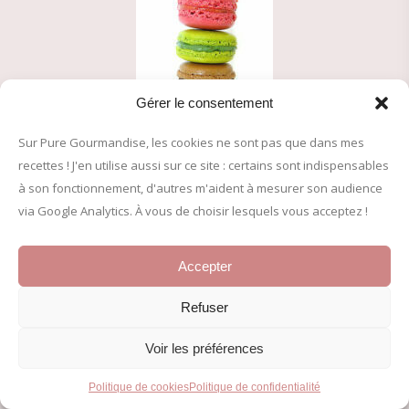
Gérer le consentement
Sur Pure Gourmandise, les cookies ne sont pas que dans mes
recettes ! J'en utilise aussi sur ce site : certains sont indispensables
à son fonctionnement, d'autres m'aident à mesurer son audience
A PROPOS
via Google Analytics. À vous de choisir lesquels vous acceptez !
Accepter
Je m'appelle Marina. Amatrice passionnée, je partage ici mes
recettes de pâtisserie et plats de saison depuis 2005. Plus de
Refuser
500 recettes approuvées pour régaler petits et grands !
Voir les préférences
© 2005-2026 Pure Gourmandise – Tous droits réservés
Politique de cookies
Politique de confidentialité