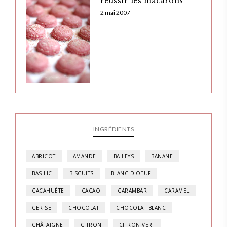
réussir les macarons
2 mai 2007
INGRÉDIENTS
ABRICOT
AMANDE
BAILEYS
BANANE
BASILIC
BISCUITS
BLANC D'OEUF
CACAHUÈTE
CACAO
CARAMBAR
CARAMEL
CERISE
CHOCOLAT
CHOCOLAT BLANC
CHÂTAIGNE
CITRON
CITRON VERT