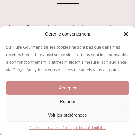
Je m'appelle Marina. Amatrice passionnée, je partage ici mes
recettes de pâtisserie et plats de saison depuis 2005. Plus de
Gérer le consentement
500 recettes approuvées pour régaler petits et grands !
Sur Pure Gourmandise, les cookies ne sont pas que dans mes
recettes ! J'en utilise aussi sur ce site : certains sont indispensables
© 2005-2026 Pure Gourmandise – Tous droits réservés
à son fonctionnement, d'autres m'aident à mesurer son audience
via Google Analytics. À vous de choisir lesquels vous acceptez !
INFORMATIONS LÉGALES
Accepter
Mentions légales
Politique de confidentialité
Refuser
Politique de cookies (UE)
Voir les préférences
Politique de cookies
Politique de confidentialité