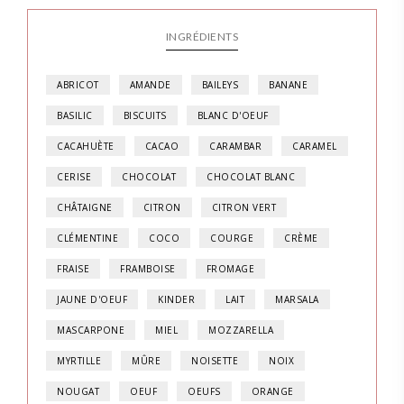
INGRÉDIENTS
ABRICOT
AMANDE
BAILEYS
BANANE
BASILIC
BISCUITS
BLANC D'OEUF
CACAHUÈTE
CACAO
CARAMBAR
CARAMEL
CERISE
CHOCOLAT
CHOCOLAT BLANC
CHÂTAIGNE
CITRON
CITRON VERT
CLÉMENTINE
COCO
COURGE
CRÈME
FRAISE
FRAMBOISE
FROMAGE
JAUNE D'OEUF
KINDER
LAIT
MARSALA
MASCARPONE
MIEL
MOZZARELLA
MYRTILLE
MÛRE
NOISETTE
NOIX
NOUGAT
OEUF
OEUFS
ORANGE