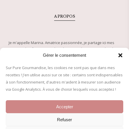
A PROPOS
Je m'appelle Marina. Amatrice passionnée, je partage ici mes
recettes de pâtisserie et plats de saison depuis 2005. Plus de
500 recettes approuvées pour régaler petits et grands !
Gérer le consentement
Sur Pure Gourmandise, les cookies ne sont pas que dans mes
© 2005-2026 Pure Gourmandise – Tous droits réservés
recettes ! J'en utilise aussi sur ce site : certains sont indispensables
à son fonctionnement, d'autres m'aident à mesurer son audience
INFORMATIONS LÉGALES
via Google Analytics. À vous de choisir lesquels vous acceptez !
Mentions légales
Accepter
Politique de confidentialité
Politique de cookies (UE)
Refuser