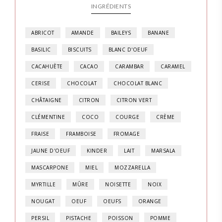
INGRÉDIENTS
ABRICOT
AMANDE
BAILEYS
BANANE
BASILIC
BISCUITS
BLANC D'OEUF
CACAHUÈTE
CACAO
CARAMBAR
CARAMEL
CERISE
CHOCOLAT
CHOCOLAT BLANC
CHÂTAIGNE
CITRON
CITRON VERT
CLÉMENTINE
COCO
COURGE
CRÈME
FRAISE
FRAMBOISE
FROMAGE
JAUNE D'OEUF
KINDER
LAIT
MARSALA
MASCARPONE
MIEL
MOZZARELLA
MYRTILLE
MÛRE
NOISETTE
NOIX
NOUGAT
OEUF
OEUFS
ORANGE
PERSIL
PISTACHE
POISSON
POMME