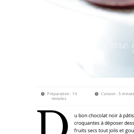
Préparation :
10
Cuisson :
5 minut
minutes
D
u bon chocolat noir à pâti
croquantes à déposer dessu
fruits secs tout jolis et go