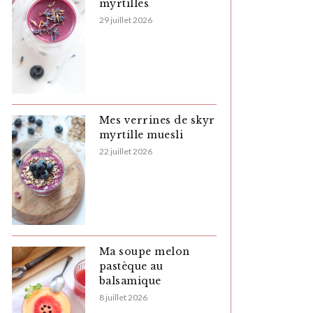
myrtilles
29 juillet 2026
Mes verrines de skyr
myrtille muesli
22 juillet 2026
Ma soupe melon
pastèque au
balsamique
8 juillet 2026