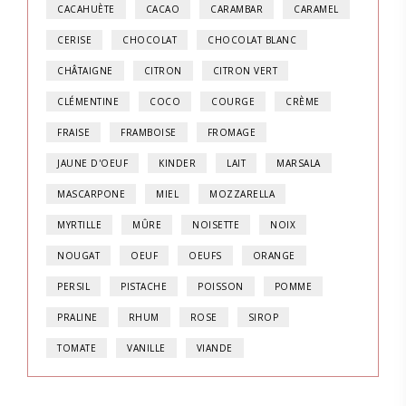
CACAHUÈTE
CACAO
CARAMBAR
CARAMEL
CERISE
CHOCOLAT
CHOCOLAT BLANC
CHÂTAIGNE
CITRON
CITRON VERT
CLÉMENTINE
COCO
COURGE
CRÈME
FRAISE
FRAMBOISE
FROMAGE
JAUNE D'OEUF
KINDER
LAIT
MARSALA
MASCARPONE
MIEL
MOZZARELLA
MYRTILLE
MÛRE
NOISETTE
NOIX
NOUGAT
OEUF
OEUFS
ORANGE
PERSIL
PISTACHE
POISSON
POMME
PRALINE
RHUM
ROSE
SIROP
TOMATE
VANILLE
VIANDE