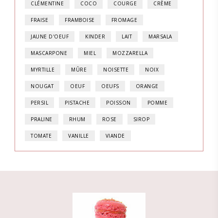
CLÉMENTINE
COCO
COURGE
CRÈME
FRAISE
FRAMBOISE
FROMAGE
JAUNE D'OEUF
KINDER
LAIT
MARSALA
MASCARPONE
MIEL
MOZZARELLA
MYRTILLE
MÛRE
NOISETTE
NOIX
NOUGAT
OEUF
OEUFS
ORANGE
PERSIL
PISTACHE
POISSON
POMME
PRALINE
RHUM
ROSE
SIROP
TOMATE
VANILLE
VIANDE