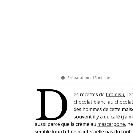
Préparation :
15 minutes
D
es recettes de
tiramisu
, j’
chocolat blanc
,
au chocolat
des hommes de cette maiso
souvent il y a du café (j’a
aussi parce que la crème au
mascarpone
, n
semble lourd et ne m’interpelle pas du tout.