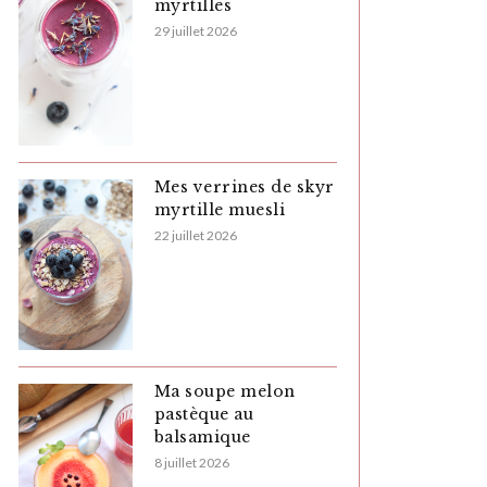
myrtilles
29 juillet 2026
Mes verrines de skyr
myrtille muesli
22 juillet 2026
Ma soupe melon
pastèque au
balsamique
8 juillet 2026