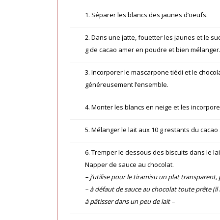
1. Séparer les blancs des jaunes d’oeufs.
2. Dans une jatte, fouetter les jaunes et le s
g de cacao amer en poudre et bien mélanger
3. Incorporer le mascarpone tiédi et le choco
généreusement l’ensemble.
4. Monter les blancs en neige et les incorpore
5. Mélanger le lait aux 10 g restants du caca
6. Tremper le dessous des biscuits dans le lai
Napper de sauce au chocolat.
– j’utilise pour le tiramisu un plat transparent,
– à défaut de sauce au chocolat toute prête (il
à pâtisser dans un peu de lait –