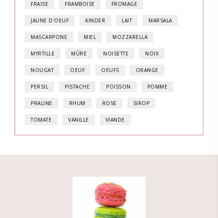
FRAISE
FRAMBOISE
FROMAGE
JAUNE D'OEUF
KINDER
LAIT
MARSALA
MASCARPONE
MIEL
MOZZARELLA
MYRTILLE
MÛRE
NOISETTE
NOIX
NOUGAT
OEUF
OEUFS
ORANGE
PERSIL
PISTACHE
POISSON
POMME
PRALINE
RHUM
ROSE
SIROP
TOMATE
VANILLE
VIANDE