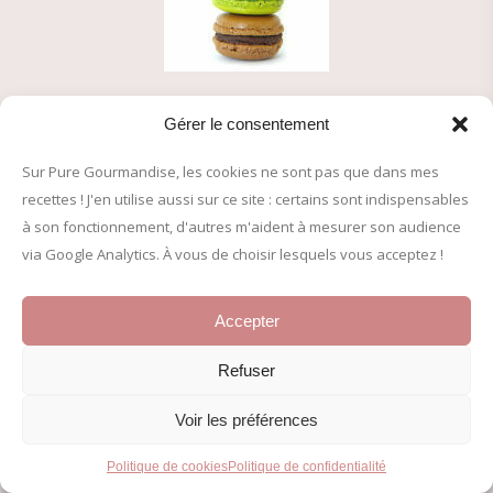
Gérer le consentement
A PROPOS
Sur Pure Gourmandise, les cookies ne sont pas que dans mes
recettes ! J'en utilise aussi sur ce site : certains sont indispensables
à son fonctionnement, d'autres m'aident à mesurer son audience
via Google Analytics. À vous de choisir lesquels vous acceptez !
Je m'appelle Marina. Amatrice passionnée, je partage ici mes
recettes de pâtisserie et plats de saison depuis 2005. Plus de
500 recettes approuvées pour régaler petits et grands !
Accepter
Refuser
© 2005-2026 Pure Gourmandise – Tous droits réservés
Voir les préférences
INFORMATIONS LÉGALES
Politique de cookies
Politique de confidentialité