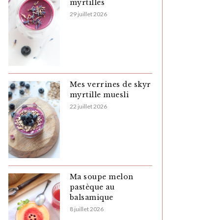
myrtilles
29 juillet 2026
Mes verrines de skyr
myrtille muesli
22 juillet 2026
Ma soupe melon
pastèque au
balsamique
8 juillet 2026