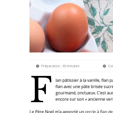
Préparation :
30 minutes
Cui
F
lan pâtissier à la vanille, flan
flan avec une pâte brisée sucr
gourmand, onctueux. C’est aussi
encore sur son « ancienne versi
Le Père Noël m’a apporté un
cercle à flan d