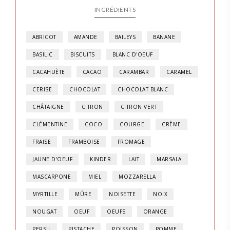
INGRÉDIENTS
ABRICOT
AMANDE
BAILEYS
BANANE
BASILIC
BISCUITS
BLANC D'OEUF
CACAHUÈTE
CACAO
CARAMBAR
CARAMEL
CERISE
CHOCOLAT
CHOCOLAT BLANC
CHÂTAIGNE
CITRON
CITRON VERT
CLÉMENTINE
COCO
COURGE
CRÈME
FRAISE
FRAMBOISE
FROMAGE
JAUNE D'OEUF
KINDER
LAIT
MARSALA
MASCARPONE
MIEL
MOZZARELLA
MYRTILLE
MÛRE
NOISETTE
NOIX
NOUGAT
OEUF
OEUFS
ORANGE
PERSIL
PISTACHE
POISSON
POMME