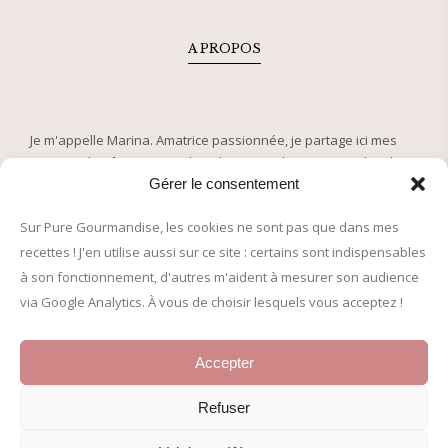
A PROPOS
Je m'appelle Marina. Amatrice passionnée, je partage ici mes
recettes de pâtisserie et plats de saison depuis 2005. Plus de
500 recettes approuvées pour régaler petits et grands !
Gérer le consentement
Sur Pure Gourmandise, les cookies ne sont pas que dans mes
© 2005-2026 Pure Gourmandise – Tous droits réservés
recettes ! J'en utilise aussi sur ce site : certains sont indispensables
à son fonctionnement, d'autres m'aident à mesurer son audience
INFORMATIONS LÉGALES
via Google Analytics. À vous de choisir lesquels vous acceptez !
Mentions légales
Accepter
Politique de confidentialité
Politique de cookies (UE)
Refuser